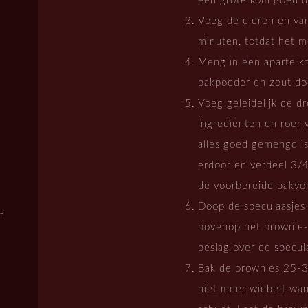
een grote kom goed do
Voeg de eieren en van
minuten, totdat het me
Meng in een aparte k
bakpoeder en zout doo
Voeg geleidelijk de d
ingrediënten en roer 
alles goed gemengd i
erdoor en verdeel 3/4
de voorbereide bakvo
Doop de speculaasjes k
n
bovenop het brownie-
beslag over de specul
Bak de brownies 25-3
niet meer wiebelt wan