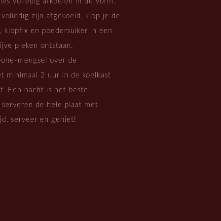
ies volledig afkoelen in de vorm.
olledig zijn afgekoeld, klop je de
 klopfix en poedersuiker in een
ijve pieken ontstaan.
pone-mengsel over de
t minimaal 2 uur in de koelkast
t. Een nacht is het beste.
t serveren de hele plaat met
jd, serveer en geniet!