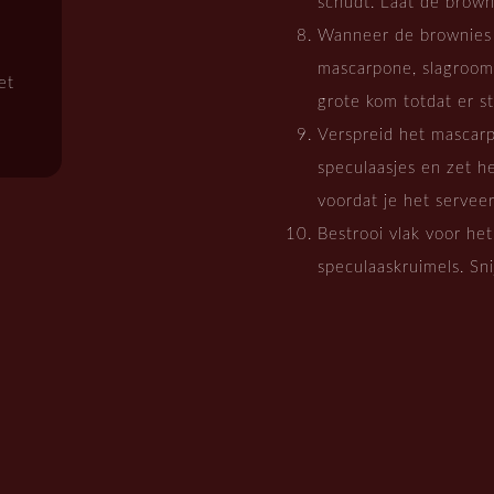
schudt. Laat de brown
Wanneer de brownies v
mascarpone, slagroom,
et
grote kom totdat er st
Verspreid het mascar
speculaasjes en zet he
voordat je het serveer
Bestrooi vlak voor he
speculaaskruimels. Sni