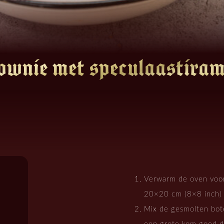
ownie met speculaastiram
Verwarm de oven voo
20×20 cm (8×8 inch) 
Mix de gesmolten boter