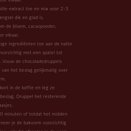
or elkaar.
ille-extract toe en mix voor 2-3
ngsel dik en glad is.
om de bloem, cacaopoeder,
r elkaar.
roge ingrediënten toe aan de natte
voorzichtig met een spatel tot
s. Vouw de chocoladedruppels
 van het beslag gelijkmatig over
rm.
ort in de koffie en leg ze
beslag. Druppel het resterende
aasjes.
0 minuten of totdat het midden
neer je de bakvorm voorzichtig