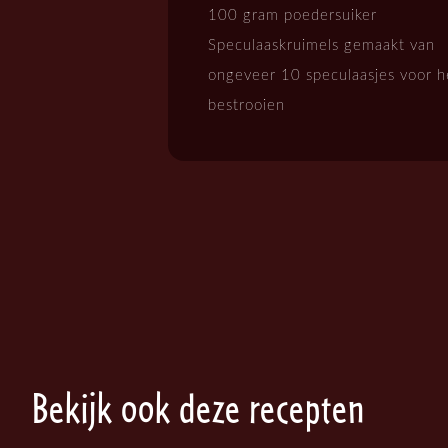
100 gram poedersuiker
Speculaaskruimels gemaakt van
ongeveer 10 speculaasjes voor h
bestrooien
Bekijk ook deze recepten