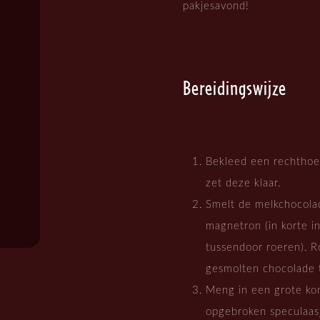
pakjesavond!
Bereidingswijze
Bekleed een rechthoe
zet deze klaar.
Smelt de melkchocolad
magnetron (in korte i
tussendoor roeren). R
gesmolten chocolade t
Meng in een grote ko
opgebroken speculaasj