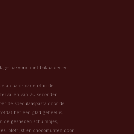
kige bakvorm met bakpapier en
e au bain-marie of in de
ntervallen van 20 seconden,
oer de speculaaspasta door de
otdat het een glad geheel is.
m de gesneden schuimpjes,
es, plofrijst en chocomunten door