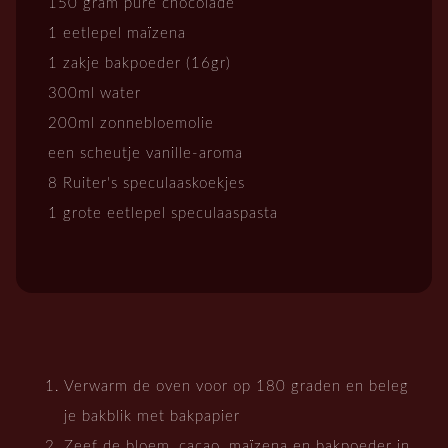
150 gram pure chocolade
1 eetlepel maïzena
1 zakje bakpoeder (16gr)
300ml water
200ml zonnebloemolie
een scheutje vanille-aroma
8 Ruiter's speculaaskoekjes
1 grote eetlepel speculaaspasta
Verwarm de oven voor op 180 graden en beleg
je bakblik met bakpapier
Zeef de bloem, cacao, maïzena en bakpoeder in