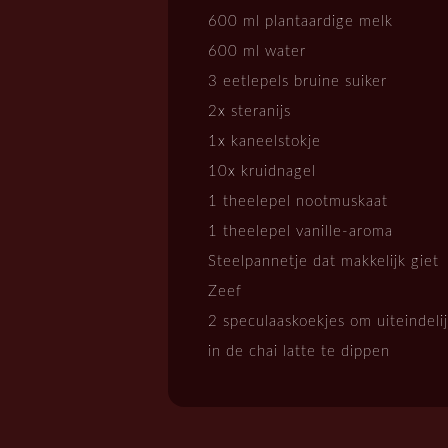
600 ml plantaardige melk
600 ml water
3 eetlepels bruine suiker
2x steranijs
1x kaneelstokje
10x kruidnagel
1 theelepel nootmuskaat
1 theelepel vanille-aroma
Steelpannetje dat makkelijk giet
Zeef
2 speculaaskoekjes om uiteindeli
in de chai latte te dippen