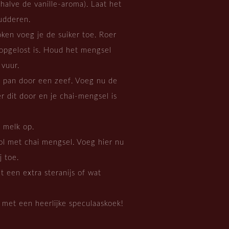
halve de vanille-aroma). Laat het
udderen.
oken voeg je de suiker toe. Roer
 opgelost is. Houd het mengsel
vuur.
e pan door een zeef. Voeg nu de
r dit door en je chai-mengsel is
 melk op.
vol met chai mengsel. Voeg hier nu
 toe.
t een extra steranijs of wat
 met een heerlijke speculaaskoek!