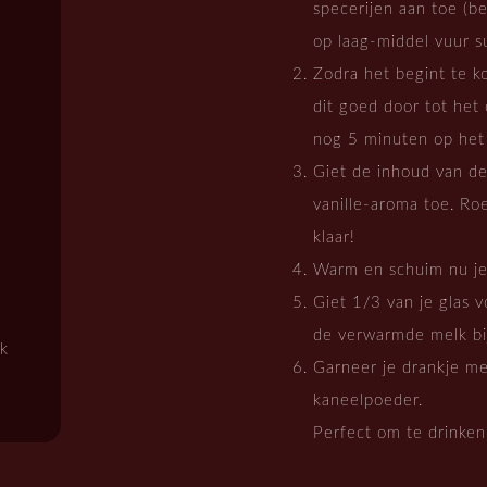
specerijen aan toe (be
op laag-middel vuur s
Zodra het begint te k
dit goed door tot het
nog 5 minuten op het 
Giet de inhoud van d
vanille-aroma toe. Roe
klaar!
Warm en schuim nu je
Giet 1/3 van je glas 
de verwarmde melk bij
jk
Garneer je drankje me
kaneelpoeder.
Perfect om te drinken