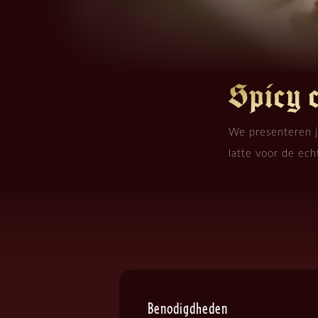
Spicy c
We presenteren je
latte voor de ech
Benodigdheden