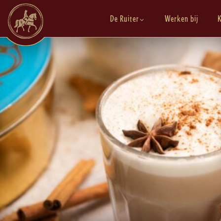
De Ruiter
Werken bij
K